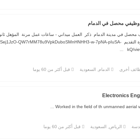
وظيفي محصل في الدمام
محصل في مدينة الدمام ذكر العمل ميداني - ساعات عمل مرنة المؤهل ثانوي ك
استمارة التقديم ej1JzO-QW7rMM78u9VpkDuboSMnHNHH3-w-7pNA-pIuSA
kQ/view
ائف أخرى
الدمام, السعودية
قبل أكثر من 60 يوما
Electronics Eng
Worked in the field of th unmanned aerial vehi
دسة
الرياض, السعودية
قبل أكثر من 60 يوما