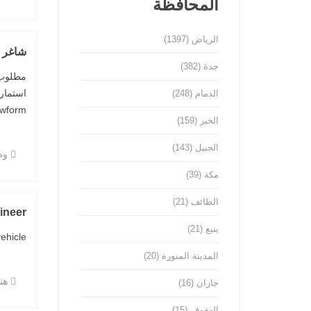
المحافظة
الرياض
(1397)
شاغر 
جدة
(382)
مطلوب 
الدمام
(248)
form ...
الخبر
(159)
الجبيل
(143)
وظ
مكة
(39)
الطائف
(21)
ineer
ينبع
(21)
cle ...
المدينة المنورة
(20)
هن
جازان
(16)
الهفوف
(15)