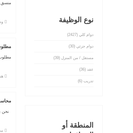
منسق و
نوع الوظيفة
وظ
دوام كلي
(2427)
دوام جزئي
(30)
مطلوب
مطلوب 
مستقل / من المنزل
(39)
عقد
(36)
هن
تدريب
(6)
محاس
‎نحن بحاجة الى محاسب يعمل في قسم المالية لادارة حسابات خاصة بالشركة ...
المنطقة أو
مح