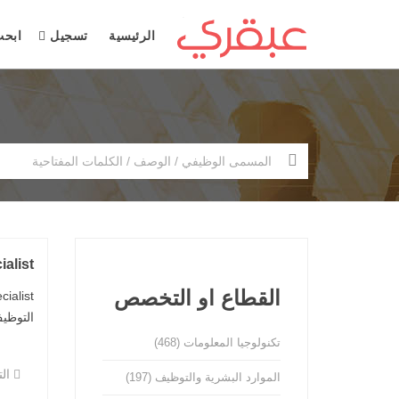
الرئيسية
تسجيل
ابح
alist
القطاع او التخصص
التوظيف: ف
تكنولوجيا المعلومات
(468)
ال
الموارد البشرية والتوظيف
(197)