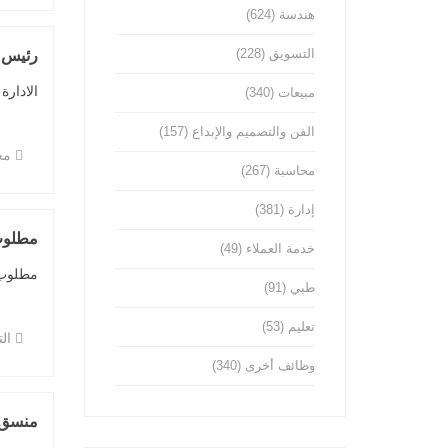
هندسة
(624)
التسويق
(228)
رئيس 
الادارة 
مبيعات
(340)
الفن والتصميم والإبداع
(157)
مح
محاسبة
(267)
إدارة
(381)
مطلوب 
خدمة العملاء
(49)
مطلوب 
طبي
(91)
تعليم
(53)
ال
وظائف أخرى
(340)
منسق 