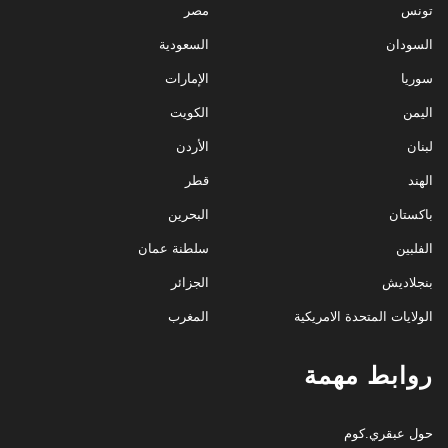
تونس
مصر
السودان
السعودية
سوريا
الإمارات
اليمن
الكويت
لبنان
الأردن
الهند
قطر
باكستان
البحرين
الفلبين
سلطنة عمان
بنجلاديش
الجزائر
الولايات المتحدة الامريكية
المغرب
روابط مهمة
حول عبقري.كوم