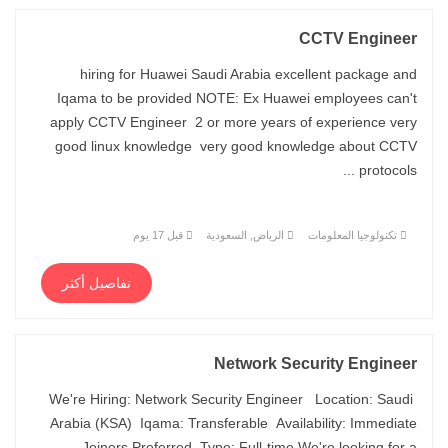
CCTV Engineer
hiring for Huawei Saudi Arabia excellent package and
Iqama to be provided NOTE: Ex Huawei employees can't
apply CCTV Engineer 2 or more years of experience very
good linux knowledge very good knowledge about CCTV
protocols ...
تكنولوجيا المعلومات
الرياض, السعودية
قبل 17 يوم
تفاصيل أكثر
Network Security Engineer
We're Hiring: Network Security Engineer Location: Saudi
Arabia (KSA) Iqama: Transferable Availability: Immediate
Joiners Preferred Type: Full-time We're looking for a