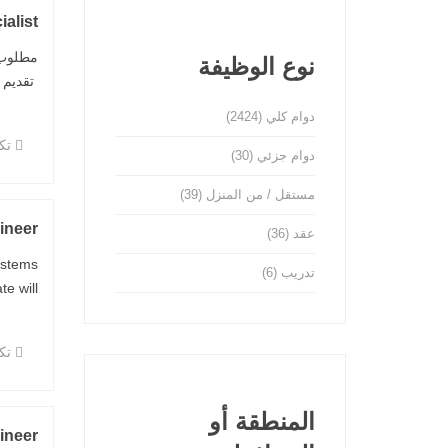
ialist
نوع الوظيفة
تقديم 
دوام كلي
(2424)
تكن
دوام جزئي
(30)
مستقل / من المنزل
(39)
ineer
عقد
(36)
ystems
تدريب
(6)
ill ...
تكن
المنطقة أو
ineer