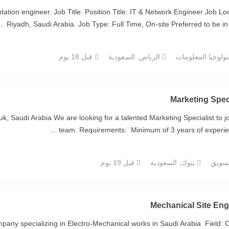
tion engineer. Job Title: Position Title: IT & Network Engineer Job Loc
Riyadh, Saudi Arabia. Job Type: Full Time, On-site Preferred to be in Sa
ولوجيا المعلومات
الرياض, السعودية
قبل 18 يوم
Marketing Speci
k, Saudi Arabia We are looking for a talented Marketing Specialist to jo
team. Requirements: Minimum of 3 years of experience 
تسويق
تبوك, السعودية
قبل 19 يوم
Mechanical Site Eng
pany specializing in Electro-Mechanical works in Saudi Arabia Field: C