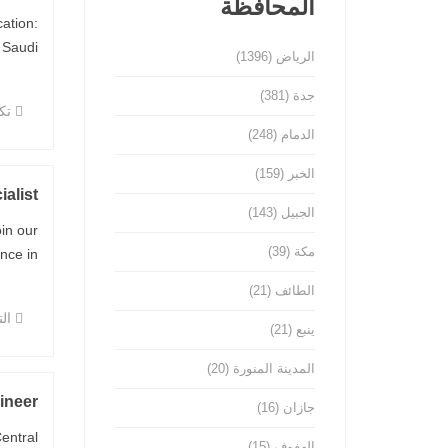
المحافظة
ation:
udi ...
الرياض
(1396)
جدة
(381)
تكن
الدمام
(248)
الخبر
(159)
alist
الجبيل
(143)
in our
مكة
(39)
in ...
الطائف
(21)
ال
ينبع
(21)
المدينة المنورة
(20)
ineer
جازان
(16)
entral
الهفوف
(15)