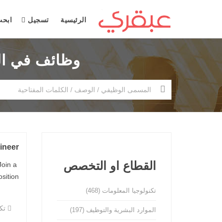
الرئيسية
تسجيل
ابح
وظائف في السعودية ( 2526 وظي
ineer
القطاع او التخصص
Join a
on: ...
تكنولوجيا المعلومات
(468)
تكن
الموارد البشرية والتوظيف
(197)