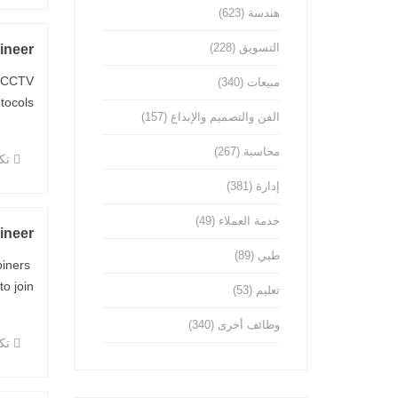
هندسة
(623)
التسويق
(228)
ineer
y CCTV
مبيعات
(340)
ls ...
الفن والتصميم والإبداع
(157)
محاسبة
(267)
تكن
إدارة
(381)
خدمة العملاء
(49)
ineer
طبي
(89)
oiners
oin ...
تعليم
(53)
وظائف أخرى
(340)
تكن