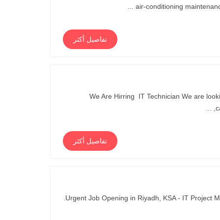
air-conditioning maintenan
تفاصيل أكثر
We Are Hirring IT Technician We are lookin
c
تفاصيل أكثر
Urgent Job Opening in Riyadh, KSA - IT Project Manager If you are interested, please send your CV to mkhanmir@alasilacx.sa.