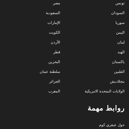
تونس
مصر
السودان
السعودية
سوريا
الإمارات
اليمن
الكويت
لبنان
الأردن
الهند
قطر
باكستان
البحرين
الفلبين
سلطنة عمان
بنجلاديش
الجزائر
الولايات المتحدة الامريكية
المغرب
روابط مهمة
حول عبقري.كوم