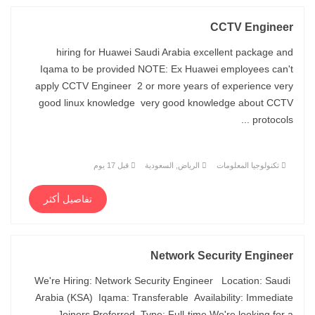
CCTV Engineer
hiring for Huawei Saudi Arabia excellent package and
Iqama to be provided NOTE: Ex Huawei employees can't
apply CCTV Engineer 2 or more years of experience very
good linux knowledge very good knowledge about CCTV
protocols ...
تكنولوجيا المعلومات
الرياض, السعودية
قبل 17 يوم
تفاصيل أكثر
Network Security Engineer
We're Hiring: Network Security Engineer Location: Saudi
Arabia (KSA) Iqama: Transferable Availability: Immediate
Joiners Preferred Type: Full-time We're looking for a