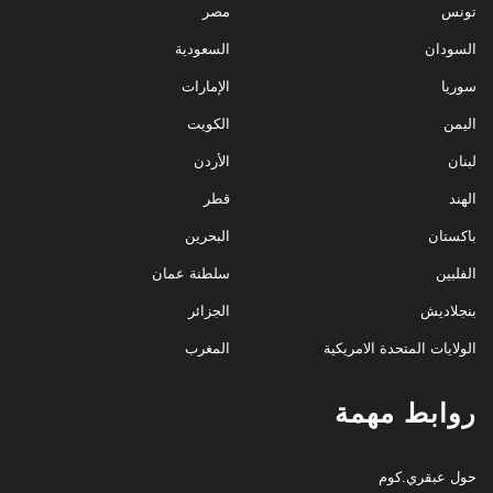
تونس
مصر
السودان
السعودية
سوريا
الإمارات
اليمن
الكويت
لبنان
الأردن
الهند
قطر
باكستان
البحرين
الفلبين
سلطنة عمان
بنجلاديش
الجزائر
الولايات المتحدة الامريكية
المغرب
روابط مهمة
حول عبقري.كوم