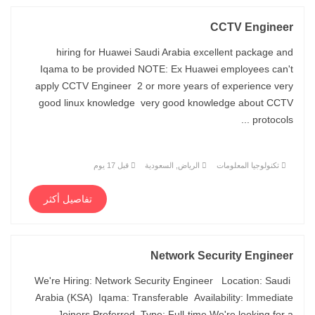
CCTV Engineer
hiring for Huawei Saudi Arabia excellent package and
Iqama to be provided NOTE: Ex Huawei employees can't
apply CCTV Engineer 2 or more years of experience very
good linux knowledge very good knowledge about CCTV
protocols ...
تكنولوجيا المعلومات
الرياض, السعودية
قبل 17 يوم
تفاصيل أكثر
Network Security Engineer
We're Hiring: Network Security Engineer Location: Saudi
Arabia (KSA) Iqama: Transferable Availability: Immediate
Joiners Preferred Type: Full-time We're looking for a