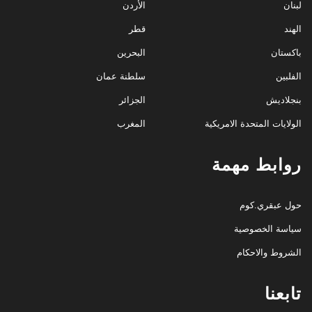
لبنان
الأردن
الهند
قطر
باكستان
البحرين
الفلبين
سلطنة عمان
بنجلاديش
الجزائر
الولايات المتحدة الامريكية
المغرب
روابط مهمة
حول عبقري.كوم
سياسة الخصوصية
الشروط والاحكام
تابعنا