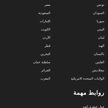
تونس
مصر
السودان
السعودية
سوريا
الإمارات
اليمن
الكويت
لبنان
الأردن
الهند
قطر
باكستان
البحرين
الفلبين
سلطنة عمان
بنجلاديش
الجزائر
الولايات المتحدة الامريكية
المغرب
روابط مهمة
حول عبقري.كوم