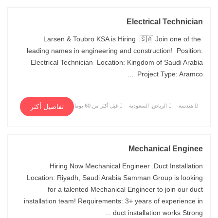
Electrical Technician
Larsen & Toubro KSA is Hiring 🇸🇦 Join one of the
leading names in engineering and construction! Position:
Electrical Technician Location: Kingdom of Saudi Arabia
Project Type: Aramco ...
هندسة
الرياض, السعودية
قبل أكثر من 60 يوما
تفاصيل أكثر
Mechanical Enginee
Hiring Now Mechanical Engineer .Duct Installation
Location: Riyadh, Saudi Arabia Samman Group is looking
for a talented Mechanical Engineer to join our duct
installation team! Requirements: 3+ years of experience in
duct installation works Strong ...