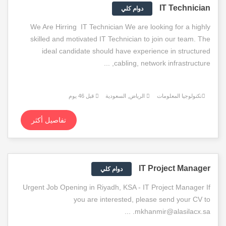
IT Technician
دوام كلي
We Are Hirring IT Technician We are looking for a highly
skilled and motivated IT Technician to join our team. The
ideal candidate should have experience in structured
cabling, network infrastructure, ...
تكنولوجيا المعلومات
الرياض, السعودية
قبل 46 يوم
تفاصيل أكثر
IT Project Manager
دوام كلي
Urgent Job Opening in Riyadh, KSA - IT Project Manager If
you are interested, please send your CV to
mkhanmir@alasilacx.sa. ...