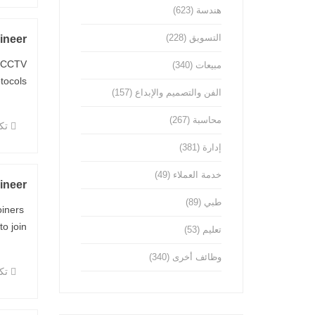
هندسة
(623)
التسويق
(228)
ineer
y CCTV
مبيعات
(340)
ls ...
الفن والتصميم والإبداع
(157)
محاسبة
(267)
تكن
إدارة
(381)
خدمة العملاء
(49)
ineer
طبي
(89)
oiners
oin ...
تعليم
(53)
وظائف أخرى
(340)
تكن