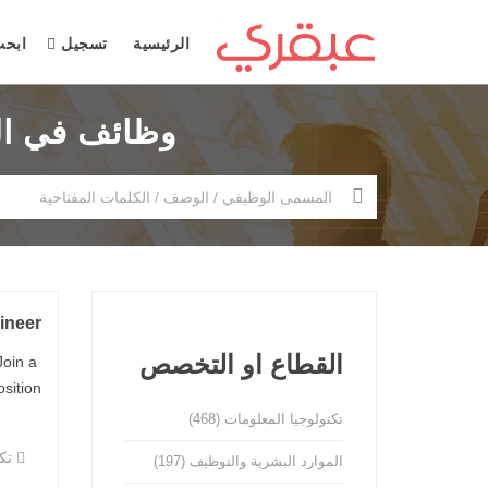
الرئيسية
تسجيل
ابح
وظائف في السعودية ( 2526 وظي
ineer
القطاع او التخصص
Join a
on: ...
تكنولوجيا المعلومات
(468)
تكن
الموارد البشرية والتوظيف
(197)