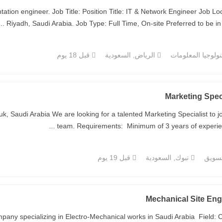
tion engineer. Job Title: Position Title: IT & Network Engineer Job Loc
Riyadh, Saudi Arabia. Job Type: Full Time, On-site Preferred to be in Sa
ولوجيا المعلومات
الرياض, السعودية
قبل 18 يوم
Marketing Speci
k, Saudi Arabia We are looking for a talented Marketing Specialist to jo
team. Requirements: Minimum of 3 years of experience 
تسويق
تبوك, السعودية
قبل 19 يوم
Mechanical Site Eng
pany specializing in Electro-Mechanical works in Saudi Arabia Field: C