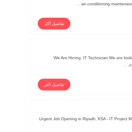
air-conditioning maintenan
تفاصيل أكثر
We Are Hirring IT Technician We are lookin
c
تفاصيل أكثر
Urgent Job Opening in Riyadh, KSA - IT Project Manager If you are interested, please send your CV to mkhanmir@alasilacx.sa.