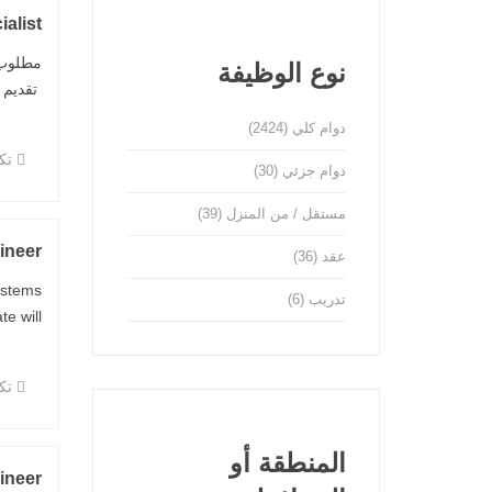
ialist
نوع الوظيفة
تقديم 
دوام كلي
(2424)
تكن
دوام جزئي
(30)
مستقل / من المنزل
(39)
ineer
عقد
(36)
ystems
تدريب
(6)
ill ...
تكن
المنطقة أو
ineer