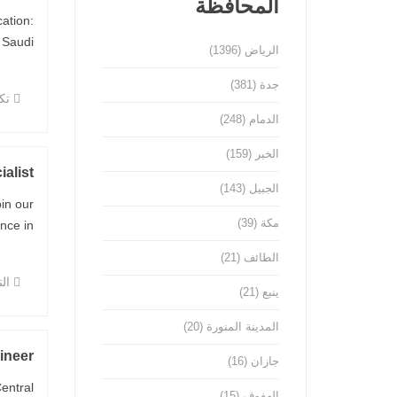
المحافظة
ation:
udi ...
الرياض
(1396)
جدة
(381)
تكن
الدمام
(248)
الخبر
(159)
alist
الجبيل
(143)
in our
مكة
(39)
in ...
الطائف
(21)
ال
ينبع
(21)
المدينة المنورة
(20)
ineer
جازان
(16)
entral
الهفوف
(15)