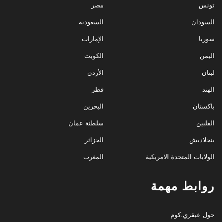
تونس
مصر
السودان
السعودية
سوريا
الإمارات
اليمن
الكويت
لبنان
الأردن
الهند
قطر
باكستان
البحرين
الفلبين
سلطنة عمان
بنجلاديش
الجزائر
الولايات المتحدة الامريكية
المغرب
روابط مهمة
حول عبقري.كوم