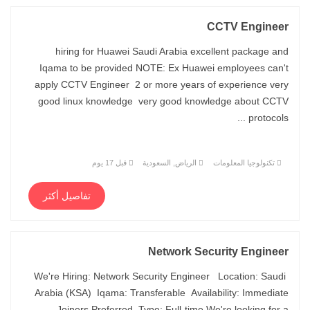
CCTV Engineer
hiring for Huawei Saudi Arabia excellent package and
Iqama to be provided NOTE: Ex Huawei employees can't
apply CCTV Engineer 2 or more years of experience very
good linux knowledge very good knowledge about CCTV
protocols ...
تكنولوجيا المعلومات
الرياض, السعودية
قبل 17 يوم
تفاصيل أكثر
Network Security Engineer
We're Hiring: Network Security Engineer Location: Saudi
Arabia (KSA) Iqama: Transferable Availability: Immediate
Joiners Preferred Type: Full-time We're looking for a