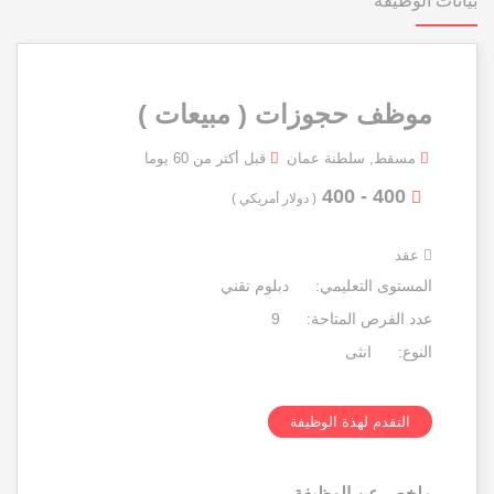
بيانات الوظيفة
موظف حجوزات ( مبيعات )
مسقط, سلطنة عمان
قبل أكثر من 60 يوما
400 - 400
( دولار أمريكي )
عقد
المستوى التعليمي:
دبلوم تقني
عدد الفرص المتاحة:
9
النوع:
انثى
التقدم لهذة الوظيفة
ملخص عن الوظيفة