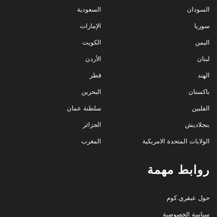
السودان
السعودية
سوريا
الإمارات
اليمن
الكويت
لبنان
الأردن
الهند
قطر
باكستان
البحرين
الفلبين
سلطنة عمان
بنجلاديش
الجزائر
الولايات المتحدة الامريكية
المغرب
روابط مهمة
حول عبقري.كوم
سياسة الخصوصية