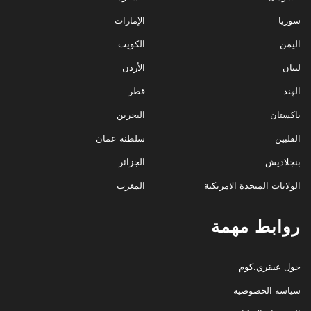
سوريا
الإمارات
اليمن
الكويت
لبنان
الأردن
الهند
قطر
باكستان
البحرين
الفلبين
سلطنة عمان
بنجلاديش
الجزائر
الولايات المتحدة الامريكية
المغرب
روابط مهمة
حول عبقري.كوم
سياسة الخصوصية