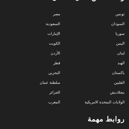
تونس
مصر
السودان
السعودية
سوريا
الإمارات
اليمن
الكويت
لبنان
الأردن
الهند
قطر
باكستان
البحرين
الفلبين
سلطنة عمان
بنجلاديش
الجزائر
الولايات المتحدة الامريكية
المغرب
روابط مهمة